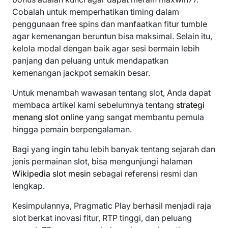
Cobalah untuk memperhatikan timing dalam
penggunaan free spins dan manfaatkan fitur tumble
agar kemenangan beruntun bisa maksimal. Selain itu,
kelola modal dengan baik agar sesi bermain lebih
panjang dan peluang untuk mendapatkan
kemenangan jackpot semakin besar.
Untuk menambah wawasan tentang slot, Anda dapat
membaca artikel kami sebelumnya tentang
strategi
menang slot online
yang sangat membantu pemula
hingga pemain berpengalaman.
Bagi yang ingin tahu lebih banyak tentang sejarah dan
jenis permainan slot, bisa mengunjungi halaman
Wikipedia slot mesin
sebagai referensi resmi dan
lengkap.
Kesimpulannya, Pragmatic Play berhasil menjadi raja
slot berkat inovasi fitur, RTP tinggi, dan peluang