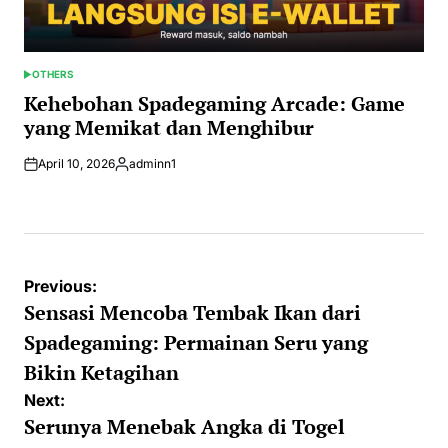
OTHERS
POSTED
IN
Kehebohan Spadegaming Arcade: Game
yang Memikat dan Menghibur
April 10, 2026
adminn1
Posted
by
Post
Previous:
navigation
Sensasi Mencoba Tembak Ikan dari
Spadegaming: Permainan Seru yang
Bikin Ketagihan
Next:
Serunya Menebak Angka di Togel