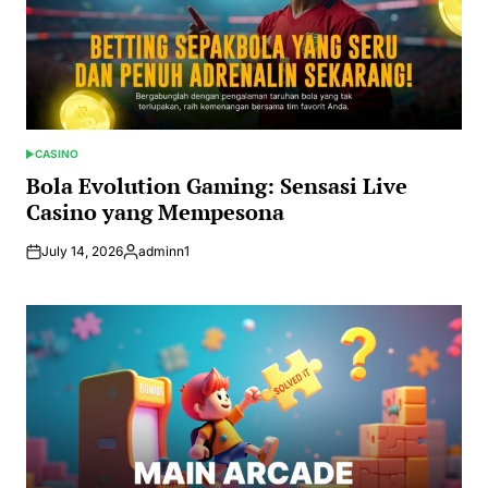
CASINO
POSTED
IN
Bola Evolution Gaming: Sensasi Live
Casino yang Mempesona
July 14, 2026
adminn1
Posted
by