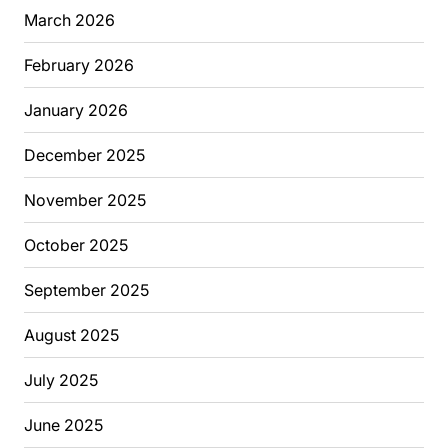
March 2026
February 2026
January 2026
December 2025
November 2025
October 2025
September 2025
August 2025
July 2025
June 2025