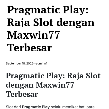
POSTED
Pragmatic Play:
IN
Raja Slot dengan
Maxwin77
Terbesar
September 18, 2025
adminn1
Pragmatic Play: Raja Slot
dengan Maxwin77
Terbesar
Slot dari
Pragmatic Play
selalu memikat hati para