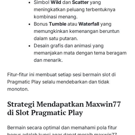
Simbol
Wild
dan
Scatter
yang
meningkatkan peluang terbentuknya
kombinasi menang.
Bonus
Tumble
atau
Waterfall
yang
memungkinkan kemenangan beruntun
dalam satu putaran.
Desain grafis dan animasi yang
memanjakan mata dengan tema beragam
dan menarik.
Fitur-fitur ini membuat setiap sesi bermain slot di
Pragmatic Play selalu mendebarkan dan tidak
monoton.
Strategi Mendapatkan Maxwin77
di Slot Pragmatic Play
Bermain secara optimal dan memahami pola fitur
bonus adalah kunci agar dapat meraih maxwin77.