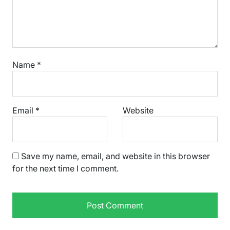
Name
*
Email
*
Website
Save my name, email, and website in this browser
for the next time I comment.