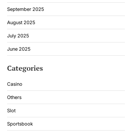
September 2025
August 2025
July 2025
June 2025
Categories
Casino
Others
Slot
Sportsbook