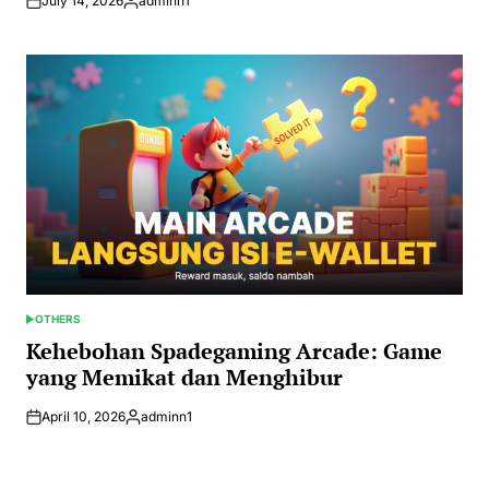
July 14, 2026
adminn1
Posted
by
OTHERS
POSTED
IN
Kehebohan Spadegaming Arcade: Game
yang Memikat dan Menghibur
April 10, 2026
adminn1
Posted
by