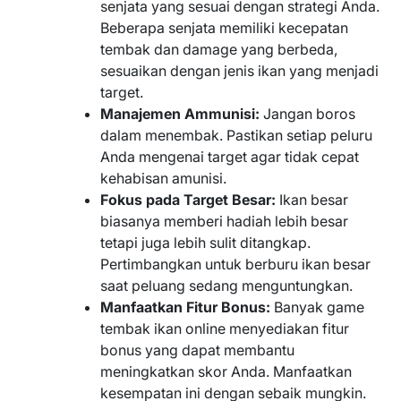
senjata yang sesuai dengan strategi Anda.
Beberapa senjata memiliki kecepatan
tembak dan damage yang berbeda,
sesuaikan dengan jenis ikan yang menjadi
target.
Manajemen Ammunisi:
Jangan boros
dalam menembak. Pastikan setiap peluru
Anda mengenai target agar tidak cepat
kehabisan amunisi.
Fokus pada Target Besar:
Ikan besar
biasanya memberi hadiah lebih besar
tetapi juga lebih sulit ditangkap.
Pertimbangkan untuk berburu ikan besar
saat peluang sedang menguntungkan.
Manfaatkan Fitur Bonus:
Banyak game
tembak ikan online menyediakan fitur
bonus yang dapat membantu
meningkatkan skor Anda. Manfaatkan
kesempatan ini dengan sebaik mungkin.