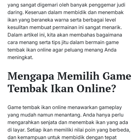
yang sangat digemari oleh banyak penggemar judi
daring. Keseruan dalam membidik dan menembak
ikan yang beraneka warna serta berbagai level
kesulitan membuat permainan ini sangat menarik.
Dalam artikel ini, kita akan membahas bagaimana
cara menang serta tips jitu dalam bermain game
tembak ikan online agar peluang menang Anda
meningkat.
Mengapa Memilih Game
Tembak Ikan Online?
Game tembak ikan online menawarkan gameplay
yang mudah namun menantang. Anda hanya perlu
mengarahkan senjata dan menembak ikan yang ada
di layar. Setiap ikan memiliki nilai poin yang berbeda,
dan kemampuan untuk membidik dengan tepat