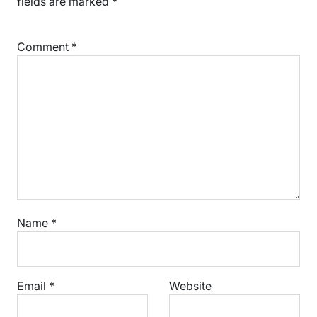
fields are marked
*
Comment
*
Name
*
Email
*
Website