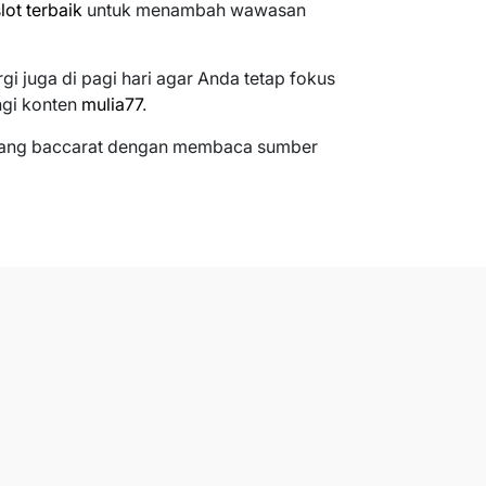
lot terbaik
untuk menambah wawasan
gi juga di pagi hari agar Anda tetap fokus
ngi konten
mulia77
.
tang baccarat dengan membaca sumber