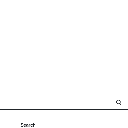
Search