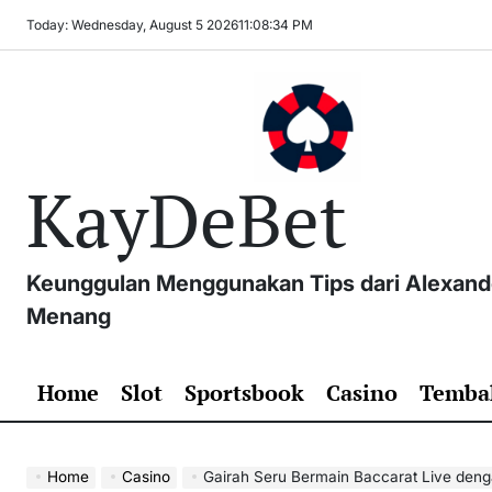
Skip
Today: Wednesday, August 5 2026
11
:
08
:
35
PM
to
content
KayDeBet
Keunggulan Menggunakan Tips dari Alexand
Menang
Home
Slot
Sportsbook
Casino
Temba
Home
Casino
Gairah Seru Bermain Baccarat Live deng