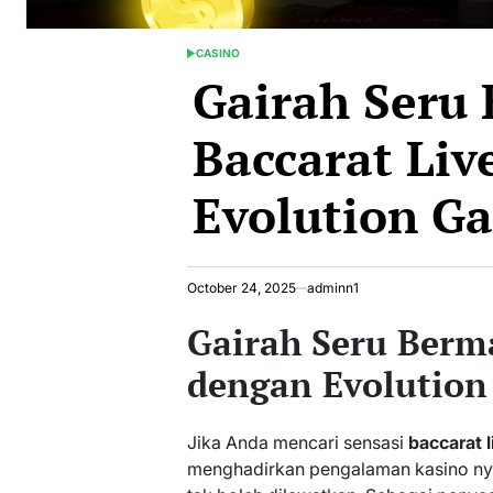
CASINO
POSTED
Gairah Seru
IN
Baccarat Liv
Evolution G
October 24, 2025
adminn1
Gairah Seru Berma
dengan Evolution
Jika Anda mencari sensasi
baccarat l
menghadirkan pengalaman kasino nya