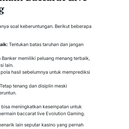
g
anya soal keberuntungan. Berikut beberapa
aik:
Tentukan batas taruhan dan jangan
 Banker memiliki peluang menang terbaik,
i lain.
pola hasil sebelumnya untuk memprediksi
Tetap tenang dan disiplin meski
runtun.
a bisa meningkatkan kesempatan untuk
rmain baccarat live Evolution Gaming.
narik lain seputar kasino yang pernah