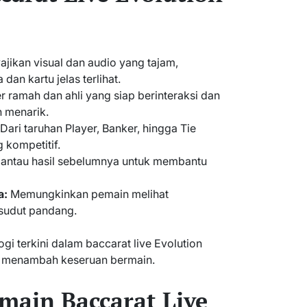
jikan visual dan audio yang tajam,
dan kartu jelas terlihat.
r ramah dan ahli yang siap berinteraksi dan
 menarik.
Dari taruhan Player, Banker, hingga Tie
kompetitif.
ntau hasil sebelumnya untuk membantu
a:
Memungkinkan pemain melihat
 sudut pandang.
i terkini dalam baccarat live Evolution
n menambah keseruan bermain.
main Baccarat Live