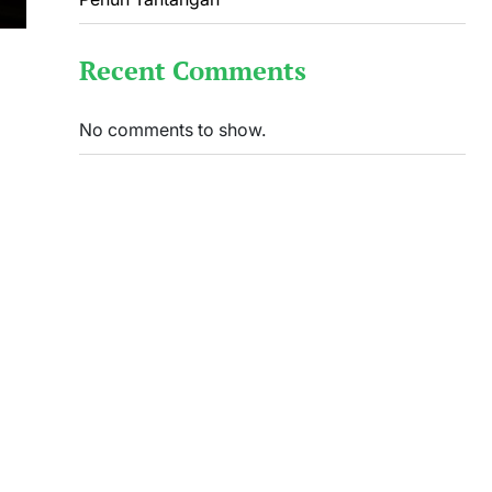
Recent Comments
No comments to show.