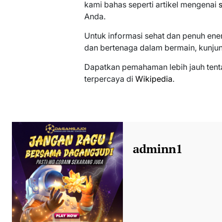
kami bahas seperti artikel mengenai
s
Anda.
Untuk informasi sehat dan penuh ener
dan bertenaga dalam bermain, kunju
Dapatkan pemahaman lebih jauh ten
terpercaya di
Wikipedia
.
adminn1