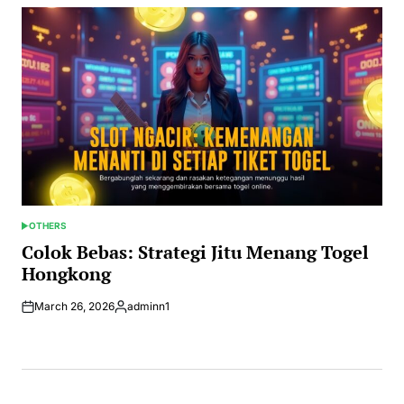
OTHERS
POSTED
IN
Colok Bebas: Strategi Jitu Menang Togel
Hongkong
March 26, 2026
adminn1
Posted
by