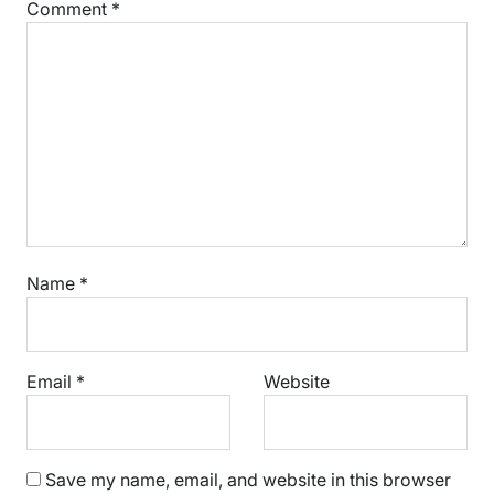
Comment
*
Name
*
Email
*
Website
Save my name, email, and website in this browser