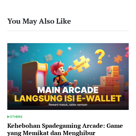
You May Also Like
OTHERS
POSTED
IN
Kehebohan Spadegaming Arcade: Game
yang Memikat dan Menghibur