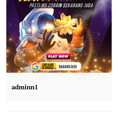
adminn1