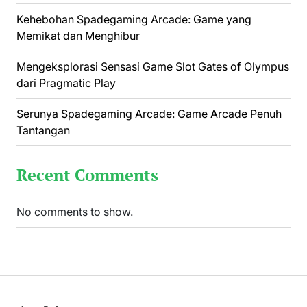
Kehebohan Spadegaming Arcade: Game yang
Memikat dan Menghibur
Mengeksplorasi Sensasi Game Slot Gates of Olympus
dari Pragmatic Play
Serunya Spadegaming Arcade: Game Arcade Penuh
Tantangan
Recent Comments
No comments to show.