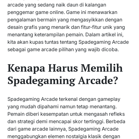
arcade yang sedang naik daun di kalangan
penggemar game online. Game ini menawarkan
pengalaman bermain yang mengasyikkan dengan
desain grafis yang menarik dan fitur-fitur unik yang
menantang keterampilan pemain. Dalam artikel ini,
kita akan kupas tuntas tentang Spadegaming Arcade
sebagai game arcade pilihan yang wajib dicoba.
Kenapa Harus Memilih
Spadegaming Arcade?
Spadegaming Arcade terkenal dengan gameplay
yang mudah dipahami namun tetap menantang.
Pemain diberi kesempatan untuk mengasah refleks
dan strategi demi mencapai skor tertinggi. Berbeda
dari game arcade lainnya, Spadegaming Arcade
menggabungkan elemen nostalgia klasik dengan