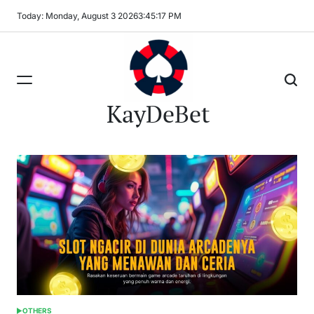
Skip
Today: Monday, August 3 2026
3
:
45
:
18
PM
to
content
KayDeBet
OTHERS