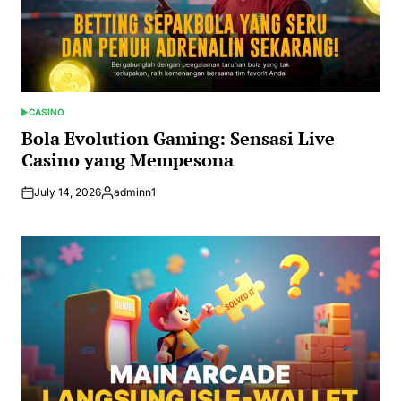
CASINO
POSTED
IN
Bola Evolution Gaming: Sensasi Live
Casino yang Mempesona
July 14, 2026
adminn1
Posted
by