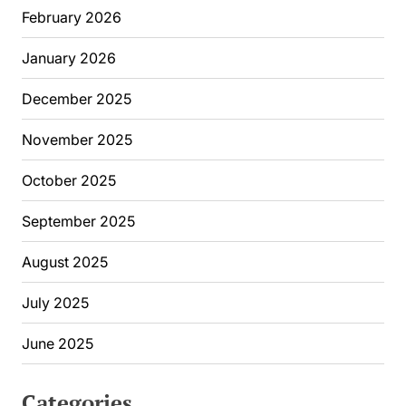
February 2026
January 2026
December 2025
November 2025
October 2025
September 2025
August 2025
July 2025
June 2025
Categories