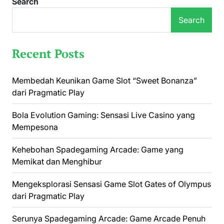
Search
Search
Recent Posts
Membedah Keunikan Game Slot “Sweet Bonanza”
dari Pragmatic Play
Bola Evolution Gaming: Sensasi Live Casino yang
Mempesona
Kehebohan Spadegaming Arcade: Game yang
Memikat dan Menghibur
Mengeksplorasi Sensasi Game Slot Gates of Olympus
dari Pragmatic Play
Serunya Spadegaming Arcade: Game Arcade Penuh