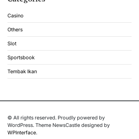
Casino
Others
Slot
Sportsbook
Tembak Ikan
© All rights reserved. Proudly powered by
WordPress. Theme NewsCastle designed by
WPInterface
.