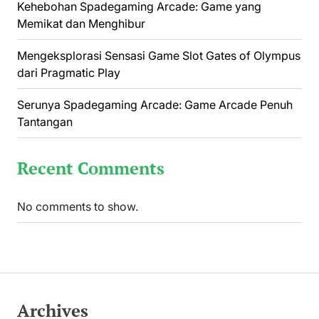
Kehebohan Spadegaming Arcade: Game yang
Memikat dan Menghibur
Mengeksplorasi Sensasi Game Slot Gates of Olympus
dari Pragmatic Play
Serunya Spadegaming Arcade: Game Arcade Penuh
Tantangan
Recent Comments
No comments to show.
Archives