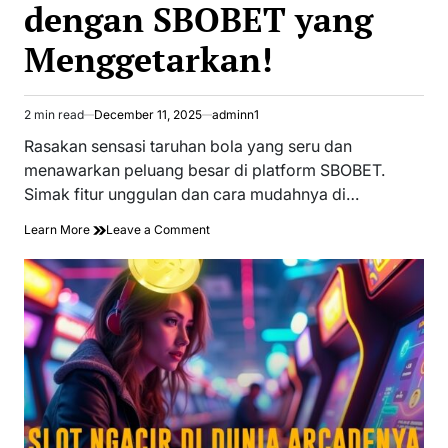
dengan SBOBET yang
Menggetarkan!
2 min read
December 11, 2025
adminn1
Estimated
read
Rasakan sensasi taruhan bola yang seru dan
time
menawarkan peluang besar di platform SBOBET.
Simak fitur unggulan dan cara mudahnya di…
on
Learn More
Leave a Comment
Sensasi
Taruhan
Bola
dengan
SBOBET
yang
Menggetarkan!