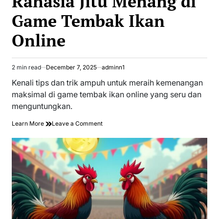
Rahasia Jitu Menang di
Game Tembak Ikan
Online
2 min read
December 7, 2025
adminn1
Estimated
read
Kenali tips dan trik ampuh untuk meraih kemenangan
time
maksimal di game tembak ikan online yang seru dan
menguntungkan.
on
Learn More
Leave a Comment
Rahasia
Jitu
Menang
di
Game
Tembak
Ikan
Online