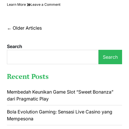
on
Learn More
Leave a Comment
Dominasikan
Arena
Sabung
Ayam
Posts
←
Older Articles
SV388
navigation
dengan
Jenis
Search
Ayam
Bangkok
Search
Recent Posts
Membedah Keunikan Game Slot “Sweet Bonanza”
dari Pragmatic Play
Bola Evolution Gaming: Sensasi Live Casino yang
Mempesona