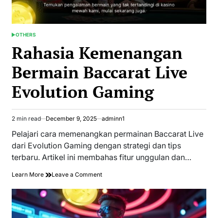
OTHERS
POSTED
IN
Rahasia Kemenangan
Bermain Baccarat Live
Evolution Gaming
2 min read
December 9, 2025
adminn1
Estimated
read
Pelajari cara memenangkan permainan Baccarat Live
time
dari Evolution Gaming dengan strategi dan tips
terbaru. Artikel ini membahas fitur unggulan dan…
on
Learn More
Leave a Comment
Rahasia
Kemenangan
Bermain
Baccarat
Live