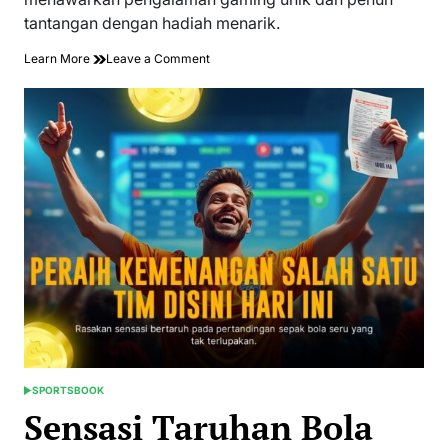
tantangan dengan hadiah menarik.
on
Learn More
Leave a Comment
Melejitkan
Sensasi
Main
Game
Arcade
JILI
yang
Mengasyikkan
SPORTSBOOK
POSTED
IN
Sensasi Taruhan Bola