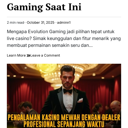
Gaming Saat Ini
2 min read
October 31, 2025
adminn1
Estimated
read
Mengapa Evolution Gaming jadi pilihan tepat untuk
time
live casino? Simak keunggulan dan fitur menarik yang
membuat permainan semakin seru dan…
on
Learn More
Leave a Comment
Keunggulan
Main
Live
Casino
Evolution
Gaming
Saat
Ini