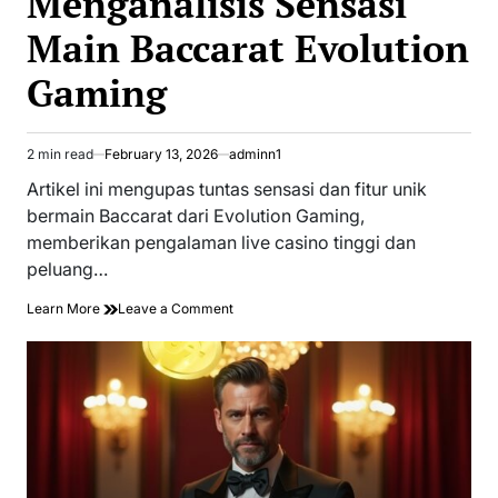
Menganalisis Sensasi
Main Baccarat Evolution
Gaming
2 min read
February 13, 2026
adminn1
Estimated
read
Artikel ini mengupas tuntas sensasi dan fitur unik
time
bermain Baccarat dari Evolution Gaming,
memberikan pengalaman live casino tinggi dan
peluang…
on
Learn More
Leave a Comment
Menganalisis
Sensasi
Main
Baccarat
Evolution
Gaming