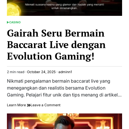
CASINO
POSTED
IN
Gairah Seru Bermain
Baccarat Live dengan
Evolution Gaming!
2 min read
October 24, 2025
adminn1
Estimated
read
Nikmati pengalaman bermain baccarat live yang
time
menegangkan dan realistis bersama Evolution
Gaming. Pelajari fitur unik dan tips menang di artikel…
on
Learn More
Leave a Comment
Gairah
Seru
Bermain
Baccarat