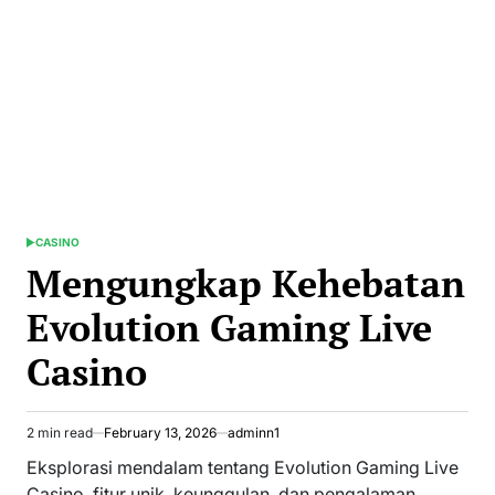
Ikan
Joker
Gaming
CASINO
POSTED
IN
Mengungkap Kehebatan
Evolution Gaming Live
Casino
2 min read
February 13, 2026
adminn1
Estimated
read
Eksplorasi mendalam tentang Evolution Gaming Live
time
Casino, fitur unik, keunggulan, dan pengalaman