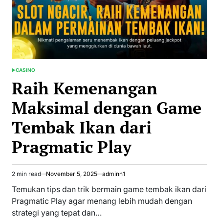
CASINO
POSTED
IN
Raih Kemenangan
Maksimal dengan Game
Tembak Ikan dari
Pragmatic Play
2 min read
November 5, 2025
adminn1
Estimated
read
Temukan tips dan trik bermain game tembak ikan dari
time
Pragmatic Play agar menang lebih mudah dengan
strategi yang tepat dan…