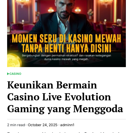
Live
dengan
Evolution
Gaming!
CASINO
POSTED
IN
Keunikan Bermain
Casino Live Evolution
Gaming yang Menggoda
2 min read
October 24, 2025
adminn1
Estimated
read